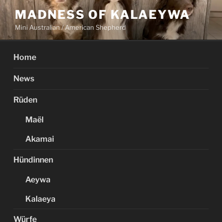
Zum
MADNESS OF KALAEYWA
Inhalt
Mini Australian / American Shepherd
springen
Home
News
Rüden
Maël
Akamai
Hündinnen
Aeywa
Kalaeya
Würfe