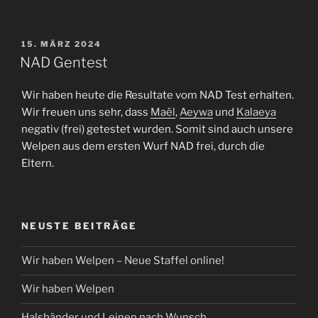
VERÖFFENTLICHT
15. MÄRZ 2024
AM
NAD Gentest
Wir haben heute die Resultate vom NAD Test erhalten.
Wir freuen uns sehr, dass
Maël
,
Aeywa
und
Kalaeya
negativ (frei) getestet wurden. Somit sind auch unsere
Welpen aus dem ersten Wurf NAD frei, durch die
Eltern.
NEUSTE BEITRÄGE
Wir haben Welpen – Neue Staffel online!
Wir haben Welpen
Halsbänder und Leinen nach Wunsch